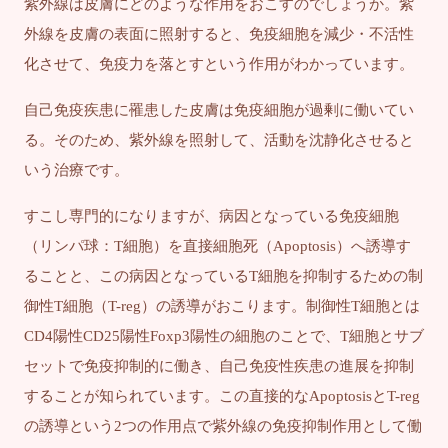
紫外線は皮膚にどのような作用をおこすのでしょうか。紫
外線を皮膚の表面に照射すると、免疫細胞を減少・不活性
化させて、免疫力を落とすという作用がわかっています。
自己免疫疾患に罹患した皮膚は免疫細胞が過剰に働いてい
る。そのため、紫外線を照射して、活動を沈静化させると
いう治療です。
すこし専門的になりますが、病因となっている免疫細胞
（リンパ球：T細胞）を直接細胞死（Apoptosis）へ誘導す
ることと、この病因となっているT細胞を抑制するための制
御性T細胞（T-reg）の誘導がおこります。制御性T細胞とは
CD4陽性CD25陽性Foxp3陽性の細胞のことで、T細胞とサブ
セットで免疫抑制的に働き、自己免疫性疾患の進展を抑制
することが知られています。この直接的なApoptosisとT-reg
の誘導という2つの作用点で紫外線の免疫抑制作用として働