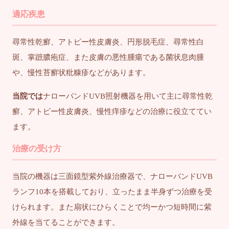
適応疾患
尋常性乾癬、アトピー性皮膚炎、円形脱毛症、尋常性白
斑、掌蹠膿疱症、また皮膚の悪性腫瘍である菌状息肉腫
や、慢性苔癬状粃糠疹などがあります。
当院では
ナローバンドUVB照射機器を用いて主に尋常性乾
癬、アトピー性皮膚炎、慢性痒疹などの治療に役立ててい
ます。
治療の受け方
当院の機器は三面鏡型紫外線治療器で、ナローバンドUVB
ランフ10本を搭載しており、立ったまま半身ずつ治療を受
けられます。また扇状にひらくことで均ーかつ短時間に紫
外線を当てることができます。